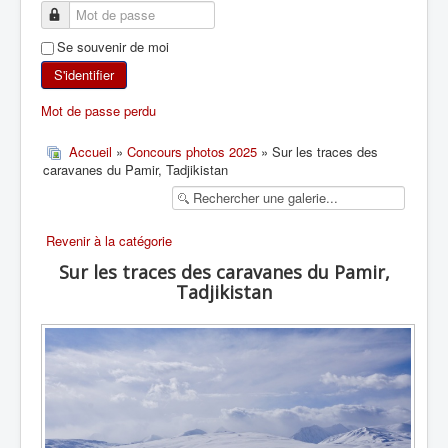
SKI DE RANDONNÉE
Se souvenir de moi
RANDONNÉE PÉDESTRE
S'identifier
Mot de passe perdu
RANDONNÉE SPORTIVE
Accueil
»
Concours photos 2025
» Sur les traces des
caravanes du Pamir, Tadjikistan
Revenir à la catégorie
Sur les traces des caravanes du Pamir,
Tadjikistan