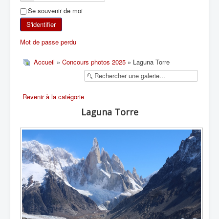
Se souvenir de moi
SKI DE RANDONNÉE
S'identifier
RANDONNÉE PÉDESTRE
Mot de passe perdu
RANDONNÉE SPORTIVE
Accueil
»
Concours photos 2025
» Laguna Torre
Revenir à la catégorie
Laguna Torre