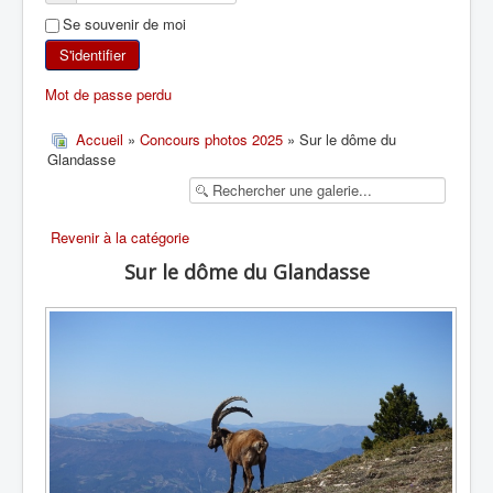
Se souvenir de moi
SKI DE RANDONNÉE
S'identifier
RANDONNÉE PÉDESTRE
Mot de passe perdu
RANDONNÉE SPORTIVE
Accueil
»
Concours photos 2025
» Sur le dôme du
Glandasse
Revenir à la catégorie
Sur le dôme du Glandasse