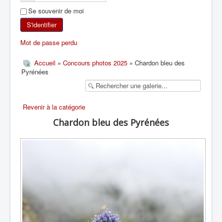
Se souvenir de moi
SKI DE RANDONNÉE
S'identifier
RANDONNÉE PÉDESTRE
Mot de passe perdu
RANDONNÉE SPORTIVE
Accueil
»
Concours photos 2025
» Chardon bleu des
Pyrénées
Revenir à la catégorie
Chardon bleu des Pyrénées