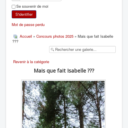
Se souvenir de moi
SKI DE RANDONNÉE
S'identifier
RANDONNÉE PÉDESTRE
Mot de passe perdu
RANDONNÉE SPORTIVE
Accueil
»
Concours photos 2025
» Mais que fait Isabelle
???
Revenir à la catégorie
Mais que fait Isabelle ???