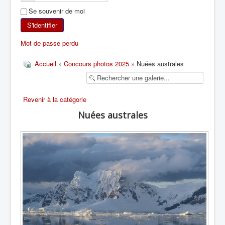
Se souvenir de moi
SKI DE RANDONNÉE
S'identifier
RANDONNÉE PÉDESTRE
Mot de passe perdu
RANDONNÉE SPORTIVE
Accueil
»
Concours photos 2025
» Nuées australes
Revenir à la catégorie
Nuées australes