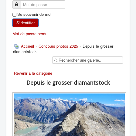
SKI DE RANDONNÉE
Se souvenir de moi
RANDONNÉE PÉDESTRE
S'identifier
Mot de passe perdu
RANDONNÉE SPORTIVE
Accueil
»
Concours photos 2025
» Depuis le grosser
diamantstock
Revenir à la catégorie
Depuis le grosser diamantstock