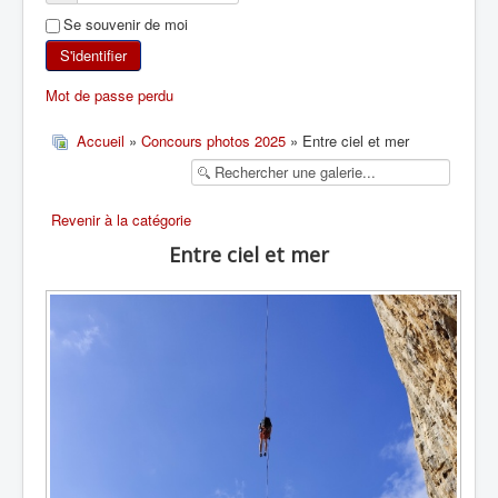
Se souvenir de moi
SKI DE RANDONNÉE
S'identifier
RANDONNÉE PÉDESTRE
Mot de passe perdu
RANDONNÉE SPORTIVE
Accueil
»
Concours photos 2025
» Entre ciel et mer
Revenir à la catégorie
Entre ciel et mer