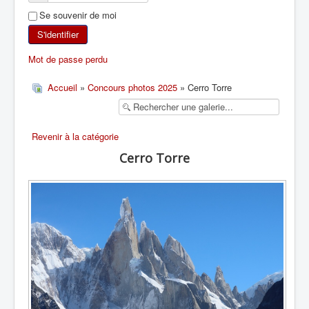
Se souvenir de moi
SKI DE RANDONNÉE
S'identifier
RANDONNÉE PÉDESTRE
Mot de passe perdu
RANDONNÉE SPORTIVE
Accueil
»
Concours photos 2025
» Cerro Torre
Revenir à la catégorie
Cerro Torre