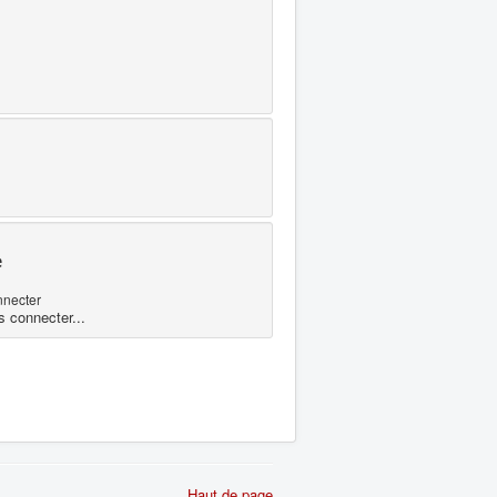
e
nnecter
s connecter...
Haut de page