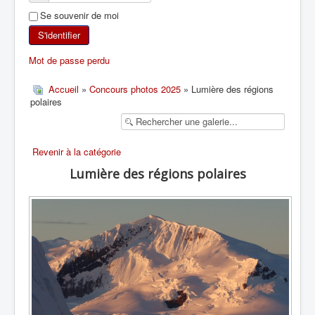
Se souvenir de moi
SKI DE RANDONNÉE
S'identifier
RANDONNÉE PÉDESTRE
Mot de passe perdu
RANDONNÉE SPORTIVE
Accueil
»
Concours photos 2025
» Lumière des régions
polaires
Revenir à la catégorie
Lumière des régions polaires