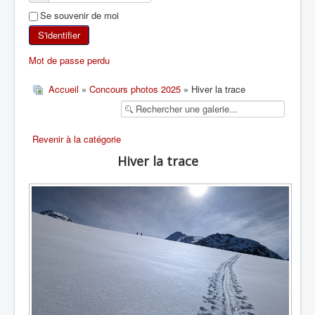
Se souvenir de moi
SKI DE RANDONNÉE
S'identifier
RANDONNÉE PÉDESTRE
Mot de passe perdu
RANDONNÉE SPORTIVE
Accueil
»
Concours photos 2025
» Hiver la trace
Revenir à la catégorie
Hiver la trace