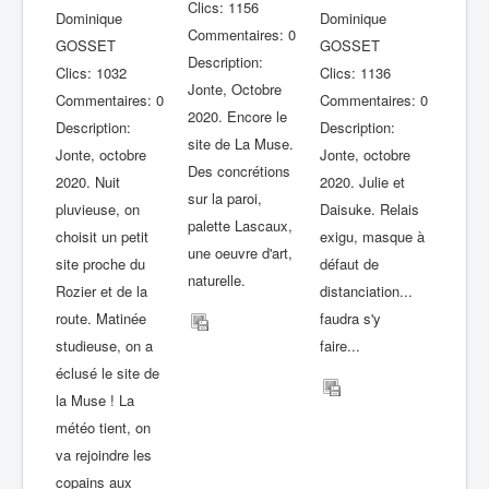
Clics: 1156
Dominique
Dominique
Commentaires: 0
GOSSET
GOSSET
Description:
Clics: 1032
Clics: 1136
Jonte, Octobre
Commentaires: 0
Commentaires: 0
2020. Encore le
Description:
Description:
site de La Muse.
Jonte, octobre
Jonte, octobre
Des concrétions
2020. Nuit
2020. Julie et
sur la paroi,
pluvieuse, on
Daisuke. Relais
palette Lascaux,
choisit un petit
exigu, masque à
une oeuvre d'art,
site proche du
défaut de
naturelle.
Rozier et de la
distanciation...
route. Matinée
faudra s'y
studieuse, on a
faire...
éclusé le site de
la Muse ! La
météo tient, on
va rejoindre les
copains aux