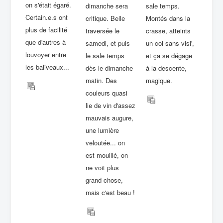
on s'était égaré.
dimanche sera
sale temps.
Certain.e.s ont
critique. Belle
Montés dans la
plus de facilité
traversée le
crasse, atteints
que d'autres à
samedi, et puis
un col sans visi',
louvoyer entre
le sale temps
et ça se dégage
les baliveaux...
dès le dimanche
à la descente,
matin. Des
magique.
couleurs quasi
lie de vin d'assez
mauvais augure,
une lumière
veloutée... on
est mouillé, on
ne voit plus
grand chose,
mais c'est beau !