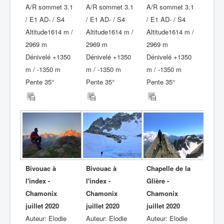
A/R sommet 3.1
A/R sommet 3.1
A/R sommet 3.1
/ E1 AD- / S4
/ E1 AD- / S4
/ E1 AD- / S4
Altitude1614 m /
Altitude1614 m /
Altitude1614 m /
2969 m
2969 m
2969 m
Dénivelé +1350
Dénivelé +1350
Dénivelé +1350
m / -1350 m
m / -1350 m
m / -1350 m
Pente 35°
Pente 35°
Pente 35°
Bivouac à
Bivouac à
Chapelle de la
l'index -
l'index -
Glière -
Chamonix
Chamonix
Chamonix
juillet 2020
juillet 2020
juillet 2020
Auteur: Elodie
Auteur: Elodie
Auteur: Elodie