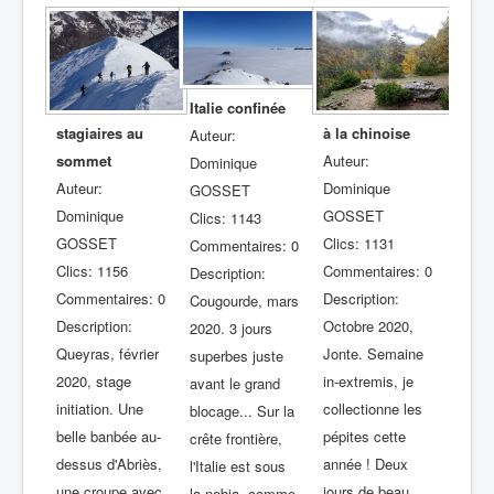
Italie confinée
stagiaires au
à la chinoise
Auteur:
sommet
Auteur:
Dominique
Auteur:
Dominique
GOSSET
Dominique
GOSSET
Clics: 1143
GOSSET
Clics: 1131
Commentaires: 0
Clics: 1156
Commentaires: 0
Description:
Commentaires: 0
Description:
Cougourde, mars
Description:
Octobre 2020,
2020. 3 jours
Queyras, février
Jonte. Semaine
superbes juste
2020, stage
in-extremis, je
avant le grand
initiation. Une
collectionne les
blocage... Sur la
belle banbée au-
pépites cette
crête frontière,
dessus d'Abriès,
année ! Deux
l'Italie est sous
une croupe avec
jours de beau,
la nebia, comme