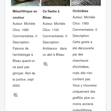
Orchidées
Mésolithique en
Ca flashe à
Auteur: Michèle
couleur
Bleau
Clics: 1083
Auteur: Michèle
Auteur: Michèle
Commentaires: 0
Clics: 1060
Clics: 1153
Description:
Commentaires: 0
Commentaires: 0
Cette grotte a
Description:
Description:
été découverte
Faisons de
Ambiance dans
par des
l'archéologie à
un abri à Bleau
chercheurs
Bleau quand on
d'orchidées,
ne peut pas
mais elle n'en
grimper. Abri de
contient pas.
la justice, sept
Vous y trouverez
2020.
uniquement des
graffitis plus ou
moins anciens
(mésolithique,