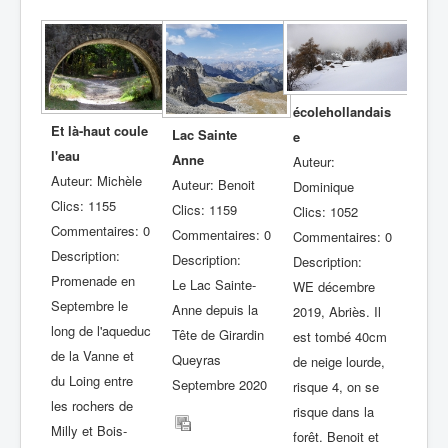
écolehollandais
Et là-haut coule
Lac Sainte
e
l'eau
Anne
Auteur:
Auteur: Michèle
Auteur: Benoit
Dominique
Clics: 1155
Clics: 1159
Clics: 1052
Commentaires: 0
Commentaires: 0
Commentaires: 0
Description:
Description:
Description:
Promenade en
Le Lac Sainte-
WE décembre
Septembre le
Anne depuis la
2019, Abriès. Il
long de l'aqueduc
Tête de Girardin
est tombé 40cm
de la Vanne et
Queyras
de neige lourde,
du Loing entre
Septembre 2020
risque 4, on se
les rochers de
risque dans la
Milly et Bois-
forêt. Benoit et