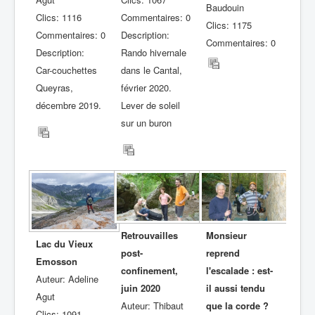
Baudouin
Clics: 1116
Commentaires: 0
Clics: 1175
Commentaires: 0
Description:
Commentaires: 0
Description:
Rando hivernale
Car-couchettes
dans le Cantal,
Queyras,
février 2020.
décembre 2019.
Lever de soleil
sur un buron
Retrouvailles
Monsieur
Lac du Vieux
post-
reprend
Emosson
confinement,
l'escalade : est-
Auteur: Adeline
juin 2020
il aussi tendu
Agut
Auteur: Thibaut
que la corde ?
Clics: 1091