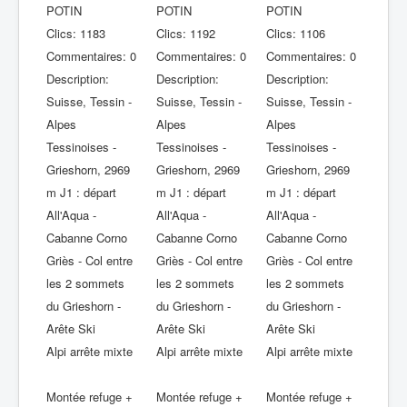
POTIN
POTIN
POTIN
Clics: 1183
Clics: 1192
Clics: 1106
Commentaires: 0
Commentaires: 0
Commentaires: 0
Description:
Description:
Description:
Suisse, Tessin -
Suisse, Tessin -
Suisse, Tessin -
Alpes
Alpes
Alpes
Tessinoises -
Tessinoises -
Tessinoises -
Grieshorn, 2969
Grieshorn, 2969
Grieshorn, 2969
m J1 : départ
m J1 : départ
m J1 : départ
All'Aqua -
All'Aqua -
All'Aqua -
Cabanne Corno
Cabanne Corno
Cabanne Corno
Griès - Col entre
Griès - Col entre
Griès - Col entre
les 2 sommets
les 2 sommets
les 2 sommets
du Grieshorn -
du Grieshorn -
du Grieshorn -
Arête Ski
Arête Ski
Arête Ski
Alpi arrête mixte
Alpi arrête mixte
Alpi arrête mixte
Montée refuge +
Montée refuge +
Montée refuge +