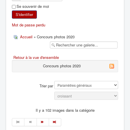
Se souvenir de moi
SKI DE RANDONNÉE
S'identifier
RANDONNÉE PÉDESTRE
Mot de passe perdu
RANDONNÉE SPORTIVE
Accueil
» Concours photos 2020
Retour à la vue d'ensemble
Concours photos 2020
Trier par
Il y a 102 images dans la catégorie