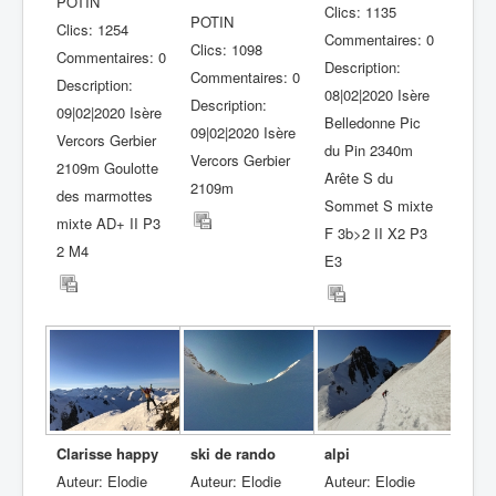
POTIN
Clics: 1135
POTIN
Clics: 1254
Commentaires: 0
Clics: 1098
Commentaires: 0
Description:
Commentaires: 0
Description:
08|02|2020 Isère
Description:
09|02|2020 Isère
Belledonne Pic
09|02|2020 Isère
Vercors Gerbier
du Pin 2340m
Vercors Gerbier
2109m Goulotte
Arête S du
2109m
des marmottes
Sommet S mixte
mixte AD+ II P3
F 3b>2 II X2 P3
2 M4
E3
Clarisse happy
ski de rando
alpi
Auteur: Elodie
Auteur: Elodie
Auteur: Elodie