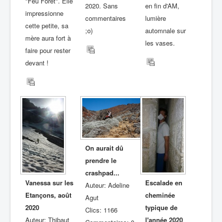
"Feu Forêt". Elle
2020. Sans
en fin d'AM,
impressionne
commentaires
lumière
cette petite, sa
;o)
automnale sur
mère aura fort à
les vases.
faire pour rester
devant !
On aurait dû
prendre le
crashpad...
Vanessa sur les
Escalade en
Auteur: Adeline
Etançons, août
cheminée
Agut
2020
typique de
Clics: 1166
Auteur: Thibaut
l'année 2020