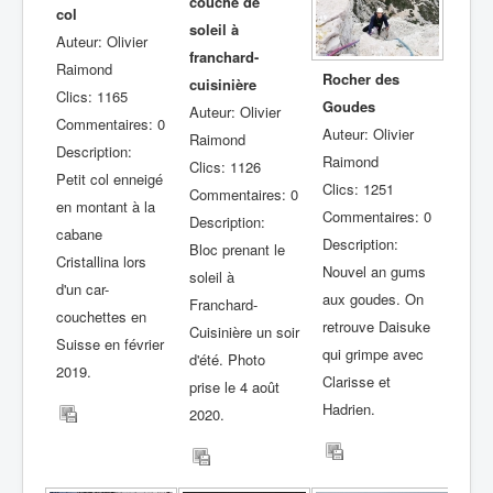
couché de
col
soleil à
Auteur: Olivier
franchard-
Raimond
Rocher des
cuisinière
Clics: 1165
Goudes
Auteur: Olivier
Commentaires: 0
Auteur: Olivier
Raimond
Description:
Raimond
Clics: 1126
Petit col enneigé
Clics: 1251
Commentaires: 0
en montant à la
Commentaires: 0
Description:
cabane
Description:
Bloc prenant le
Cristallina lors
Nouvel an gums
soleil à
d'un car-
aux goudes. On
Franchard-
couchettes en
retrouve Daisuke
Cuisinière un soir
Suisse en février
qui grimpe avec
d'été. Photo
2019.
Clarisse et
prise le 4 août
Hadrien.
2020.