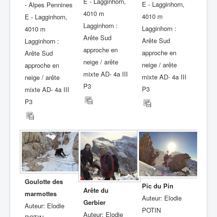
E - Lagginhorn,
E - Lagginhorn,
- Alpes Pennines
4010 m
4010 m
E - Lagginhorn,
Lagginhorn :
Lagginhorn :
4010 m
Arête Sud
Arête Sud
Lagginhorn :
approche en
approche en
Arête Sud
neige / arête
neige / arête
approche en
mixte AD- 4a III
mixte AD- 4a III
neige / arête
P3
P3
mixte AD- 4a III
P3
Goulotte des
Pic du Pin
Arête du
marmottes
Auteur: Elodie
Gerbier
Auteur: Elodie
POTIN
Auteur: Elodie