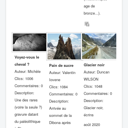
age de
bronze...).
Voyez-vous le
cheval ?
Glacier noir
Pain de sucre
Auteur: Michèle
Auteur: Duncan
Auteur: Valentin
Clics: 1006
WILSON
Iovene
Commentaires: 0
Clics: 1048
Clics: 1084
Description:
Commentaires: 0
Commentaires: 0
Une des rares
Description:
Description:
(voire la seule ?)
Glacier noir,
Arrivée au
gravure datant
écrins
sommet de la
du paléolithique
Dibona après
août 2020