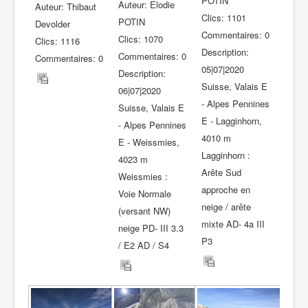
POTIN
Auteur: Elodie
Auteur: Thibaut
Clics: 1101
POTIN
Devolder
Commentaires: 0
Clics: 1070
Clics: 1116
Description:
Commentaires: 0
Commentaires: 0
05|07|2020
Description:
Suisse, Valais E
06|07|2020
- Alpes Pennines
Suisse, Valais E
E - Lagginhorn,
- Alpes Pennines
4010 m
E - Weissmies,
Lagginhorn :
4023 m
Arête Sud
Weissmies :
approche en
Voie Normale
neige / arête
(versant NW)
mixte AD- 4a III
neige PD- III 3.3
P3
/ E2 AD / S4