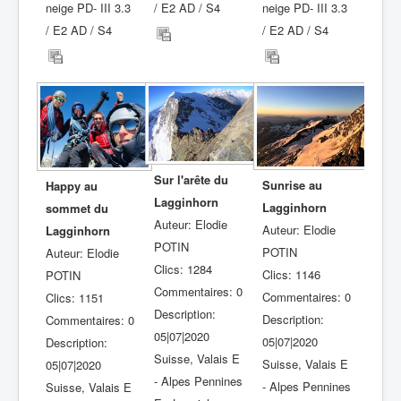
neige PD- III 3.3
/ E2 AD / S4
neige PD- III 3.3
/ E2 AD / S4
/ E2 AD / S4
Sur l'arête du
Sunrise au
Happy au
Lagginhorn
Lagginhorn
sommet du
Auteur: Elodie
Auteur: Elodie
Lagginhorn
POTIN
POTIN
Auteur: Elodie
Clics: 1284
Clics: 1146
POTIN
Commentaires: 0
Commentaires: 0
Clics: 1151
Description:
Description:
Commentaires: 0
05|07|2020
05|07|2020
Description:
Suisse, Valais E
Suisse, Valais E
05|07|2020
- Alpes Pennines
- Alpes Pennines
Suisse, Valais E