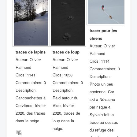
tracer pour les
chiens
Auteur: Olivier
traces de lapins
traces de loup
Raimond
Auteur: Olivier
Auteur: Olivier
Clics: 1114
Raimond
Raimond
Commentaires: 0
Clics: 1141
Clics: 1058
Description:
Commentaires: 0
Commentaires: 0
Photo un peu
Description:
Description:
ancienne. Car
Car-couchettes à
Raid autour du
ski à Névache
Cervières, février
Viso, février
par risque 4,
2020, des traces
2020, traces de
Sylvain fait la
dans la neige.
loup dans la
trace au dessus
neige.
du refuge des