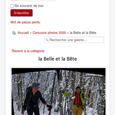
Se souvenir de moi
SKI DE RANDONNÉE
S'identifier
RANDONNÉE PÉDESTRE
Mot de passe perdu
RANDONNÉE SPORTIVE
Accueil
»
Concours photos 2020
» la Belle et la Bête
Revenir à la catégorie
la Belle et la Bête