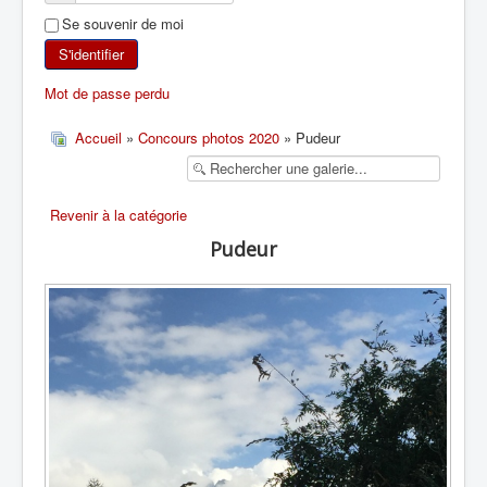
Se souvenir de moi
SKI DE RANDONNÉE
S'identifier
RANDONNÉE PÉDESTRE
Mot de passe perdu
RANDONNÉE SPORTIVE
Accueil
»
Concours photos 2020
» Pudeur
Revenir à la catégorie
Pudeur