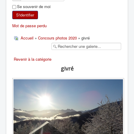
Se souvenir de moi
SKI DE RANDONNÉE
S'identifier
RANDONNÉE PÉDESTRE
Mot de passe perdu
RANDONNÉE SPORTIVE
Accueil
»
Concours photos 2020
» givré
Revenir à la catégorie
givré