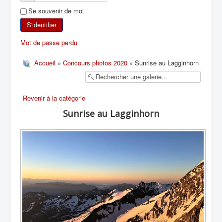
Se souvenir de moi
SKI DE RANDONNÉE
S'identifier
RANDONNÉE PÉDESTRE
Mot de passe perdu
RANDONNÉE SPORTIVE
Accueil
»
Concours photos 2020
» Sunrise au Lagginhorn
Revenir à la catégorie
Sunrise au Lagginhorn