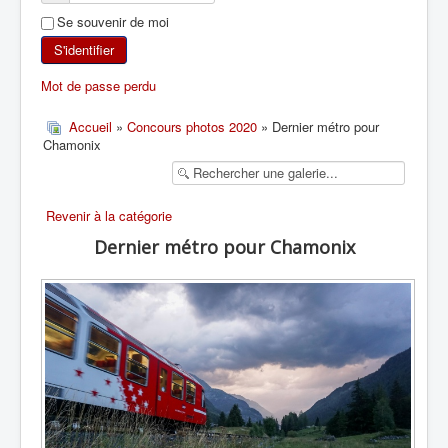
Se souvenir de moi
SKI DE RANDONNÉE
S'identifier
RANDONNÉE PÉDESTRE
Mot de passe perdu
RANDONNÉE SPORTIVE
Accueil
»
Concours photos 2020
» Dernier métro pour
Chamonix
Revenir à la catégorie
Dernier métro pour Chamonix