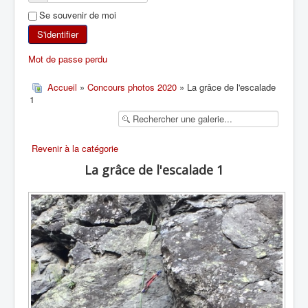
Se souvenir de moi
SKI DE RANDONNÉE
S'identifier
RANDONNÉE PÉDESTRE
Mot de passe perdu
RANDONNÉE SPORTIVE
Accueil
»
Concours photos 2020
» La grâce de l'escalade
1
Revenir à la catégorie
La grâce de l'escalade 1