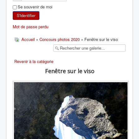
Se souvenir de moi
SKI DE RANDONNÉE
S'identifier
RANDONNÉE PÉDESTRE
Mot de passe perdu
RANDONNÉE SPORTIVE
Accueil
»
Concours photos 2020
» Fenêtre sur le viso
Revenir à la catégorie
Fenêtre sur le viso