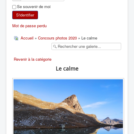
Se souvenir de moi
SKI DE RANDONNÉE
S'identifier
RANDONNÉE PÉDESTRE
Mot de passe perdu
RANDONNÉE SPORTIVE
Accueil
»
Concours photos 2020
» Le calme
Revenir à la catégorie
Le calme