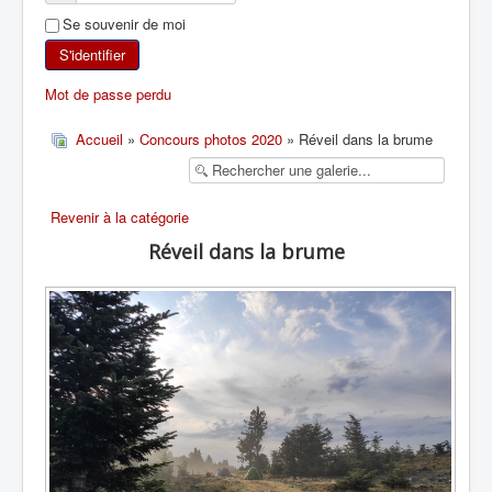
Se souvenir de moi
SKI DE RANDONNÉE
S'identifier
RANDONNÉE PÉDESTRE
Mot de passe perdu
RANDONNÉE SPORTIVE
Accueil
»
Concours photos 2020
» Réveil dans la brume
Revenir à la catégorie
Réveil dans la brume