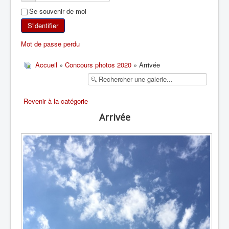
Se souvenir de moi
SKI DE RANDONNÉE
S'identifier
RANDONNÉE PÉDESTRE
Mot de passe perdu
RANDONNÉE SPORTIVE
Accueil
»
Concours photos 2020
» Arrivée
Revenir à la catégorie
Arrivée