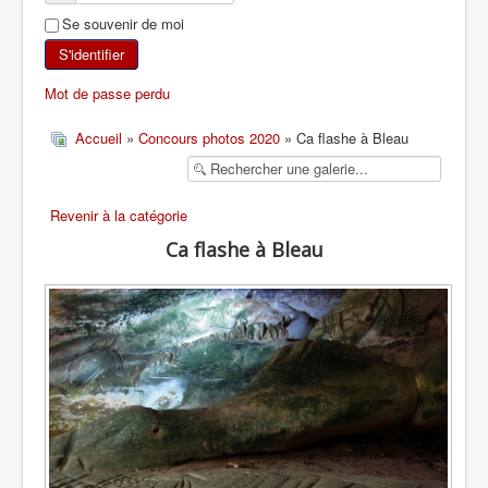
Se souvenir de moi
SKI DE RANDONNÉE
S'identifier
RANDONNÉE PÉDESTRE
Mot de passe perdu
RANDONNÉE SPORTIVE
Accueil
»
Concours photos 2020
» Ca flashe à Bleau
Revenir à la catégorie
Ca flashe à Bleau