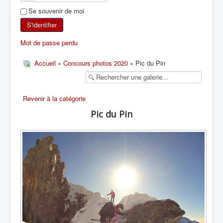
Se souvenir de moi
SKI DE RANDONNÉE
S'identifier
RANDONNÉE PÉDESTRE
Mot de passe perdu
RANDONNÉE SPORTIVE
Accueil
»
Concours photos 2020
» Pic du Pin
Revenir à la catégorie
Pic du Pin